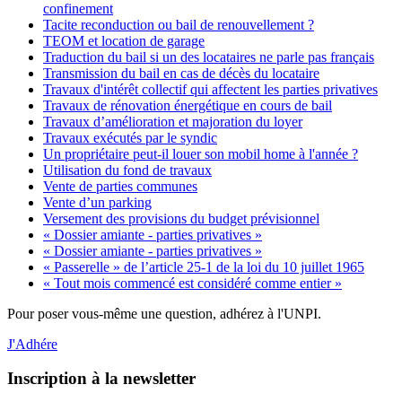
confinement
Tacite reconduction ou bail de renouvellement ?
TEOM et location de garage
Traduction du bail si un des locataires ne parle pas français
Transmission du bail en cas de décès du locataire
Travaux d'intérêt collectif qui affectent les parties privatives
Travaux de rénovation énergétique en cours de bail
Travaux d’amélioration et majoration du loyer
Travaux exécutés par le syndic
Un propriétaire peut-il louer son mobil home à l'année ?
Utilisation du fond de travaux
Vente de parties communes
Vente d’un parking
Versement des provisions du budget prévisionnel
« Dossier amiante - parties privatives »
« Dossier amiante - parties privatives »
« Passerelle » de l’article 25-1 de la loi du 10 juillet 1965
« Tout mois commencé est considéré comme entier »
Pour poser vous-même une question, adhérez à l'UNPI.
J'Adhére
Inscription à la newsletter