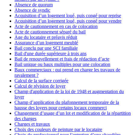
Absence de quorum
Absence de syndic
Acquisition d’un logement loué, puis congé pour reprise
Acquisition d’un logement loué, puis congé pour vendre
Acte de cautionnement en cas de colocation
Acte de cautionnement séparé du bail
Age du locataire et préavis réduit
Assurance d’un logement meublé
Bail conclu par une SCI familiale
Bail d'une durée supérieure à trois ans
Bail de renouvellement et frais de rédaction d’acte
Bail unique ou baux multiples pour une colocation
Baux commerciaux : qui prend en charge les travaux de
ravalement ?
Calcul de la surface corrigée
Calcul de révision de loyer
Champ d'application de la loi de 1948 et augmentation du
loyer
Champ d’application du plafonnement temporaire de la
hausse des loyers pour certains locaux commerci
Changement d’usage d’un lot et modification de la répartition
des charges
Charges et travaux
Choix des couleurs de peinture par le locataire
Choix du professionnel pour l’entretien d’une chaudière